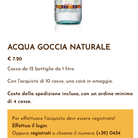
ACQUA GOCCIA NATURALE
€ 7.20
Cassa da 12 bottiglie da 1 litro
Con l'acquisto di 10 casse, una sarà in omaggio.
Costo della spedizione incluso, con un ordine minimo
di 4 casse.
Per effettuare l'acquisto devi essere registrato!
Effettua il login
.
Oppure
registrati
o chiama il numero
(+39) 0434