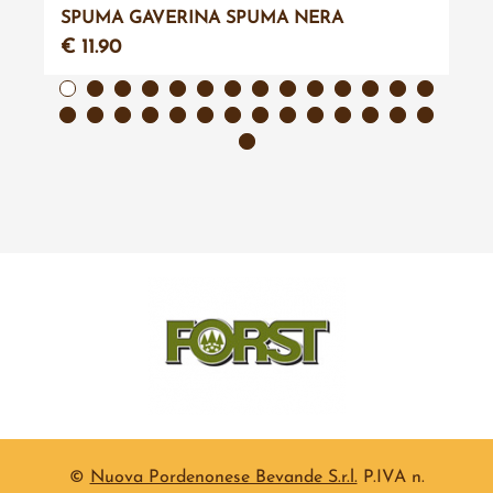
SPUMA GAVERINA SPUMA NERA
€ 11.90
©
Nuova Pordenonese Bevande S.r.l.
P.IVA n.